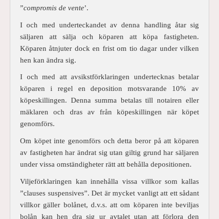
”
compromis de vente
’.
I och med underteckandet av denna handling åtar sig
säljaren att sälja och köparen att köpa fastigheten.
Köparen åtnjuter dock en frist om tio dagar under vilken
hen kan ändra sig.
I och med att avsikstförklaringen undertecknas betalar
köparen i regel en deposition motsvarande 10% av
köpeskillingen. Denna summa betalas till notairen eller
mäklaren och dras av från köpeskillingen när köpet
genomförs.
Om köpet inte genomförs och detta beror på att köparen
av fastigheten har ändrat sig utan giltig grund har säljaren
under vissa omständigheter rätt att behålla depositionen.
Viljeförklaringen kan innehålla vissa villkor som kallas
”clauses suspensives”. Det är mycket vanligt att ett sådant
villkor gäller bolånet, d.v.s. att om köparen inte beviljas
bolån kan hen dra sig ur avtalet utan att förlora den