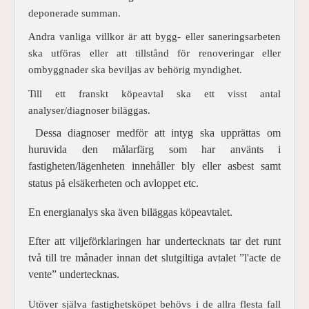
deponerade summan.
Andra vanliga villkor är att bygg- eller saneringsarbeten
ska utföras eller att tillstånd för renoveringar eller
ombyggnader ska beviljas av behörig myndighet.
Till ett franskt köpeavtal ska ett visst antal
analyser/diagnoser biläggas.
Dessa diagnoser medför att intyg ska upprättas om
huruvida den målarfärg som har använts i
fastigheten/lägenheten innehåller bly eller asbest samt
status p
elsäkerheten och avloppet etc.
å
En energianalys ska även biläggas köpeavtalet.
Efter att viljeförklaringen har undertecknats tar det runt
två till tre månader innan det slutgiltiga avtalet ”l'acte de
vente” undertecknas.
Utöver själva fastighetsköpet behövs i de allra flesta fall