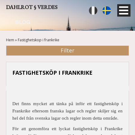
Hoppa
DAHLROT § VERDES
Fre
Swe
till
huvudinnehåll
nch
dish
BLOG
HEM
Hem
Fastighetskop i frankrike
PRESENTATION
Filter
BLOG
KONTAKT
FASTIGHETSKÖP I FRANKRIKE
Det finns mycket att tänka på inför ett fastighetsköp i
Frankrike eftersom franska lagar och regler skiljer sig en
hel del från svenska lagar och regler inom detta område.
För att genomföra ett lyckat fastighetsköp i Frankrike