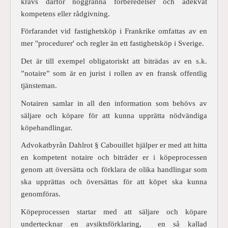
krävs därför noggranna förberedelser och adekvat
kompetens eller rådgivning.
Förfarandet vid fastighetsköp i Frankrike omfattas av en
mer "procedurer' och regler än ett fastighetsköp i Sverige.
Det är till exempel obligatoriskt att biträdas av en s.k.
”notaire” som är en jurist i rollen av en fransk offentlig
tjänsteman.
Notairen samlar in all den information som behövs av
säljare och köpare för att kunna upprätta nödvändiga
köpehandlingar.
Advokatbyr
ån Dahlrot § Cabouillet h
jälper er med att hitta
en kompetent notaire och biträder er i köpeprocessen
genom att översätta och förklara de olika handlingar som
ska upprättas och översättas för att köpet ska kunna
genomföras.
Köpeprocessen startar med att säljare och köpare
undertecknar en avsiktsförklaring, en så kallad