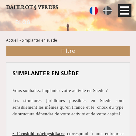
Aller
DAHLROT § VERDES
Fre
Swe
au
contenu
nch
dish
BLOG
principal
ACCUEIL
Accueil
Simplanter en suede
PRÉSENTATION
Filtre
BLOG
CONTACT
S'IMPLANTER EN SUÈDE
Vous souhaitez implanter votre activité en Suède ?
Les structures juridiques possibles en Suède sont
sensiblement les mêmes qu’en France et le choix du type
de structure dépendra de votre activité et de votre capital.
• L’enskild näringsidkare
correspond à une entreprise